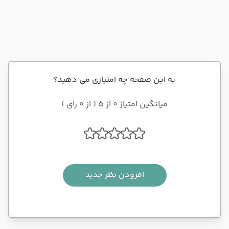
های
شهر
تایلند
مختلف،
است. با
است. با
هزینه
برندها،
تاریخچه،
ورودی،
راه های
معماری،
بهترین
دسترسی
ساعات
زمان سفر
و امکانات
بازدید و
و جاهای
اولیویوم
نحوه
به این صفحه چه امتیازی می دهید؟
دیدنی
اوت لت
دسترسی
اطراف در
سنتر آشنا
به معبد
میانگین امتیاز 0 از 5 ( از 0 رای )
تور
شوید.
وات آرون
بانکوک.
آشنا
شوید.
افزودن نظر جدید