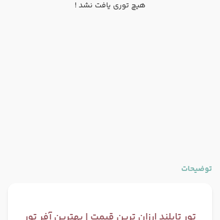
هیچ توری یافت نشد !
توضیحات
تور تایلند ارزان ترین قیمت | بهترین آفر تور