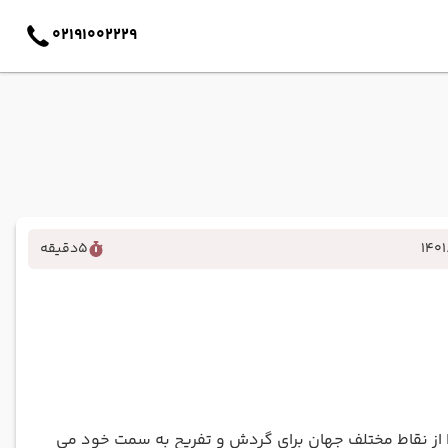
02191002229
140
5
دقیقه
را از نقاط مختلف جهان برای گردش و تفریح به سمت خود می