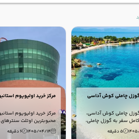
د
وزل چاملی کوش آداسی
مرکز خرید اولیویوم استانب
وزل چاملی کوش آداسی،
مرکز خرید اولیویوم استانبو
کامل سفر به گوزل چاملی،
محبوبترین اوتلت سنترهای
دنی، بهترین تفریحات،
است. با برندها، راه های د
1405
5 دقیقه
1405/04/14
6 دقیقه
رسی، سوغات، اقامت و
امکانات اولیویوم اوت لت س