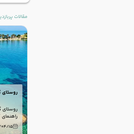
مقالات پربازدی
روستای گ
روستای گ
راهنمای 
جاهای دی
/04/15
مسیر دست