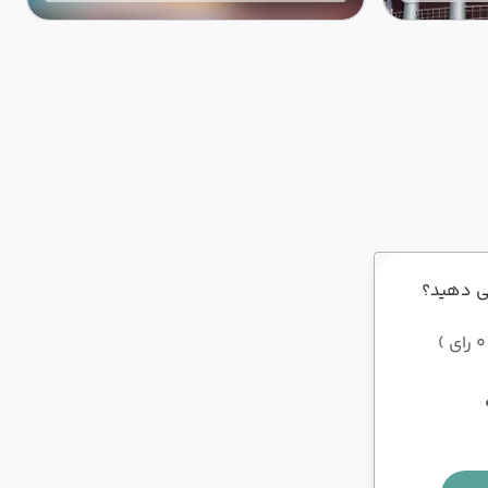
مسافران تور پاتایا داخل این موزه
می توانند از اشیاهای خیلی عجیب در
جهان دیدن کنند. ### موزه ریپلی
پاتایا در تایلند موزه ریپلی پاتایا یکی
از معروف‌ترین موزه‌های خانوادگی
در شهر ساحلی پاتایا است که در
واقع به ایالات متحده آمریکا تعلق
دارد. این موزه از کتاب "باور می‌کنی
یا نه ریپلی!" الهام گرفته و شامل
بیش از 300 نمایشگاه در داخل 10
گالری مختلف است. دارای اشیاء و
ی دهید؟
انسان‌های غیرمعمولی است که افراد
را به سمت خود جذب می‌کند و تجربه
خاصی را برای آن‌ها به ارمغان می‌آورد
### ویژگی‌های موزه - موزه ریپلی
پاتایا شامل انواع اشیاء عجیب و
غریب از گوشه‌کنار جهان است،
همچنین یک نمایش چهاربعدی
هیجان‌انگیز نیز در اینجا اجرا می‌شود