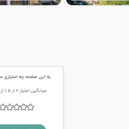
برای برنامه‌ریزی سفر به
شوید.
سی.
به این صفحه چه امتیازی م
میانگین امتیاز 0 از 5 ( از 0 رای )