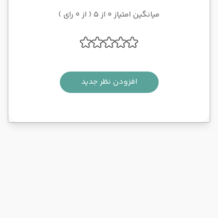
میانگین امتیاز 0 از 5 ( از 0 رای )
افزودن نظر جدید