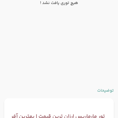
هیچ توری یافت نشد !
توضیحات
تور مارماریس ارزان ترین قیمت | بهترین آفر